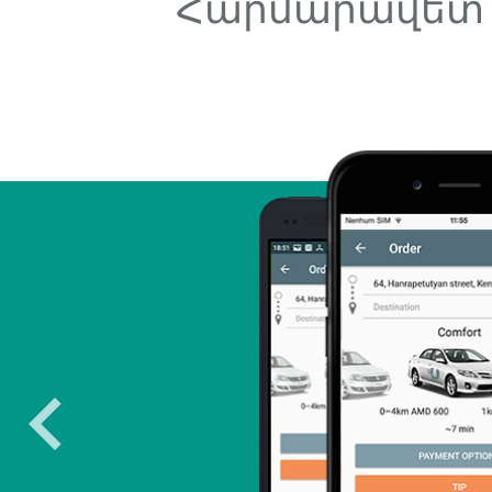
Հարմարավետ ու
լսենք
քը։
ը՝ Դուք
զ
ելի