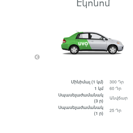
Էկոնոմ
Մինիմալ
(1 կմ)
300 Դր
1 կմ
60 Դր
Սպասելաժամանակ
Անվճար
(3 ր)
Սպասելաժամանակ
25 Դր
(1 ր)