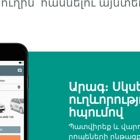
ղին՝ հասնելու այնտեղ,
Արագ։ Սկս
ուղևորությ
հպումով
Պատվիրեք և վարո
րոպեների ընթացքո