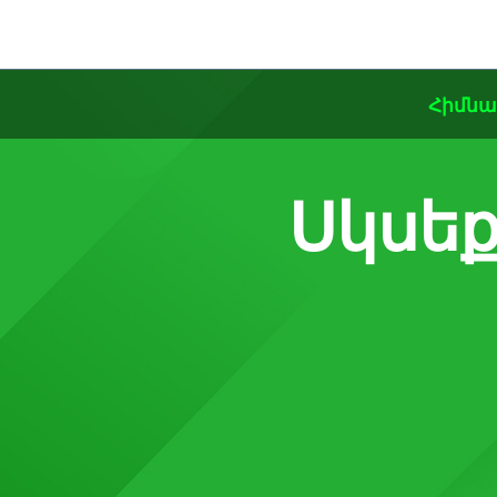
Հիմն
Սկսեք