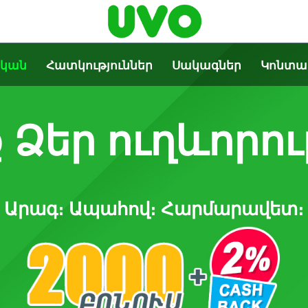
ական
Հատկություններ
Սակագներ
Կոնտա
 Ձեր ուղևորու
Արագ։ Ապահով։ Հարմարավետ։