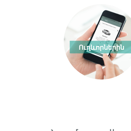
Ուղևորներին