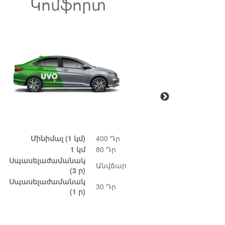
Կոմֆորտ
Մ
Մինիմալ
(1 կմ)
400 Դր
Մի
1 կմ
80 Դր
Սպասելաժամանակ
Սպասել
Անվճար
(3 ր)
Սպասելաժամանակ
Սպասել
30 Դր
(1 ր)