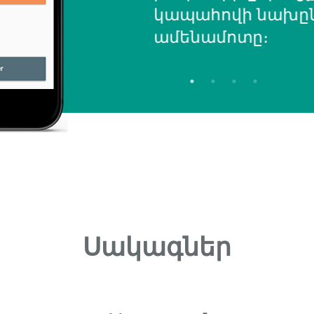
կապահովի նախըն
ամենամոտը։
Սակագներ